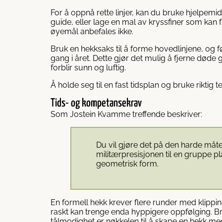
For å oppnå rette linjer, kan du bruke hjelpe
guide, eller lage en mal av kryssfiner som kan f
øyemål anbefales ikke.
Bruk en hekksaks til å forme hovedlinjene, og 
gang i året. Dette gjør det mulig å fjerne døde
forblir sunn og luftig.
Å holde seg til en fast tidsplan og bruke riktig 
Tids- og kompetansekrav
Som Jostein Kvamme treffende beskriver:
Du vil gjøre det på den harde måte
militærpresisjonen til en gruppe pla
geometrisk form.
En formell hekk krever flere runder med klippi
raskt kan trenge enda hyppigere oppfølging. Br
tålmodighet er nøkkelen til å skape en hekk med