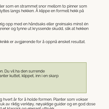
midler som en strammet snor mellom to pinner som
lyttes langs hekken. Å klippe en formell hekk på
følg opp med en håndsaks eller greinsaks minst én
 grener og tynne ut kryssende skudd, slik at hekken
teknikk er avgjørende for å oppnå ønsket resultat.
n. Du vil ha den surrende
nter kuttet, klippet, inn i en skarp
ng hvert år for å holde formen. Planter som vokser
uk av riktig verktøy, nøyaktige guider og en god dose
 et klassisk og elegant uttrykk.