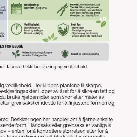
ell laurbærhekk: beskjæring og vedlikehold
 vedlikehold. Her klippes plantene til skarpe,
kjæringsøkter i løpet av året for å sikre en tett og
an du bruke hjelpemidler som snor eller maler av
ler greinsaks) er ideelle for å finjustere formen og
 preg. Beskjæringen her handler om å fjerne enkelte
oksende form. Håndsaks eller greinsaks er vanligvis
v – enten for å kontrollere størrelsen eller for å
er stramme linjer og tett bladverk, lar uformelle