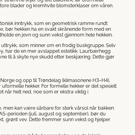
store blader og kremhvite blomsterklaser om våren.
ektonisk inntrykk, som en geometrisk ramme rundt
ene, bør hekken ha en svakt skrånende form med en
ttholde en jevn og sunn vekst gjennom hele hekken.
g uttrykk, som minner om en frodig buskgruppe. Selv
y, har de en mer avslappet estetikk. Laurbærhegg
vne til å skyte nye skudd etter beskjæring. Dette gjør
-Norge og opp til Trøndelag (klimasonene H3–H4),
uformelle hekker. For formelle hekker er det spesielt
et når helt ned, noe som er ekstra viktig i
e, men kan være sårbare for sterk vårsol når bakken
er JAS-perioden (juli, august og september), bør du
skt, grønt vev. Dette fremmer sunn vekst og hjelper