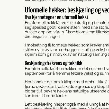
Uformelle hekker: beskjæring og ve
Hva kjennetegner en uformell hekk?
En uformell hekk får vokse naturlig og beholde
seg spesielt godt i denne stilen, med sine sto
dukker opp om våren. Disse blomstene tiltrekker
dimensjon til hagen.
I motsetning til formelle hekker, som krever sm
stilen nytte av laurbærheggens kraftige vekst o
skjerm som gir inntrykk av en naturlig samling b
Beskjæringsfrekvens og teknikk
For uformelle laurbærhekker er det nok med sel
september) for å fremme tettere vekst og sunn 
Her handler det om å klippe med omhu, ikke å 
fjerne døde eller frostskadde grener, og klipp ti
bidrar til å bevare hekkens naturlige utseende o
kan føre til brune kanter.
Lett beskjæring hjelper også med å unngå at hekk
plantene vokse fritt til de begynner å ta for mye