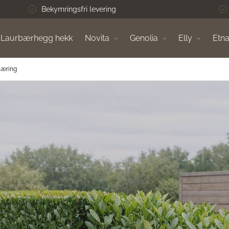
5-stjerners kundeservice
Laurbærhegg hekk
Novita
Genolia
Elly
Etn
kjæring