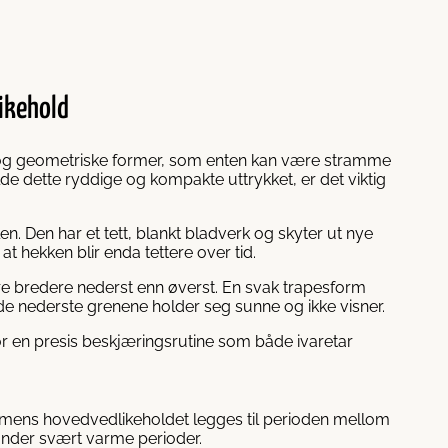
ikehold
r og geometriske former, som enten kan være stramme
de dette ryddige og kompakte uttrykket, er det viktig
n. Den har et tett, blankt bladverk og skyter ut nye
 hekken blir enda tettere over tid.
ære bredere nederst enn øverst. En svak trapesform
t de nederste grenene holder seg sunne og ikke visner.
r en presis beskjæringsrutine som både ivaretar
 mens hovedvedlikeholdet legges til perioden mellom
 under svært varme perioder.