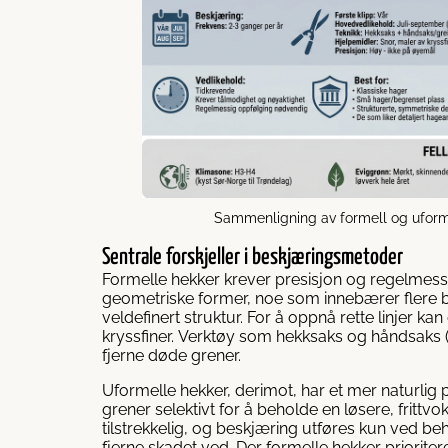
Sammenligning av formell og uform
Sentrale forskjeller i beskjæringsmetoder
Formelle hekker krever presisjon og regelmessig
geometriske former, noe som innebærer flere bes
veldefinert struktur. For å oppnå rette linjer k
kryssfiner. Verktøy som hekksaks og håndsaks (el
fjerne døde grener.
Uformelle hekker, derimot, har et mer naturlig
grener selektivt for å beholde en løsere, frittv
tilstrekkelig, og beskjæring utføres kun ved beho
fjerne skadet ved. Der formelle hekker prioriter