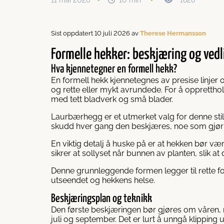
11 mai 2026
10 min
1628
Sist oppdatert 10 juli 2026 av
Therese Hermansson
Formelle hekker: beskjæring og vedl
Hva kjennetegner en formell hekk?
En formell hekk kjennetegnes av presise linje
og rette eller mykt avrundede. For å oppretthol
med tett bladverk og små blader.
Laurbærhegg er et utmerket valg for denne stile
skudd hver gang den beskjæres, noe som gjør at
En viktig detalj å huske på er at hekken bør v
sikrer at sollyset når bunnen av planten, slik a
Denne grunnleggende formen legger til rette fo
utseendet og hekkens helse.
Beskjæringsplan og teknikk
Den første beskjæringen bør gjøres om våren,
juli og september. Det er lurt å unngå klipping