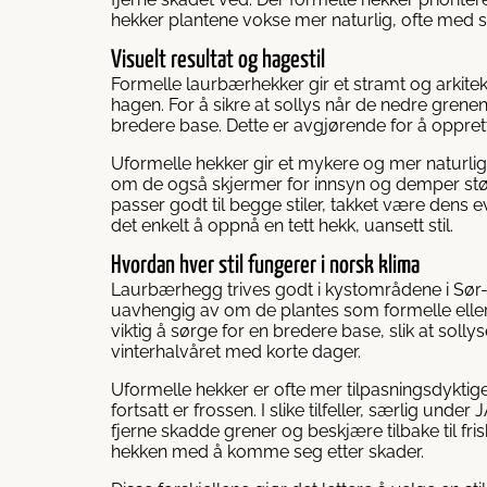
hekker plantene vokse mer naturlig, ofte med 
Visuelt resultat og hagestil
Formelle laurbærhekker gir et stramt og arkit
hagen. For å sikre at sollys når de nedre gren
bredere base. Dette er avgjørende for å oppre
Uformelle hekker gir et mykere og mer naturli
om de også skjermer for innsyn og demper stø
passer godt til begge stiler, takket være dens e
det enkelt å oppnå en tett hekk, uansett stil.
Hvordan hver stil fungerer i norsk klima
Laurbærhegg trives godt i kystområdene i Sør
uavhengig av om de plantes som formelle eller 
viktig å sørge for en bredere base, slik at sollys
vinterhalvåret med korte dager.
Uformelle hekker er ofte mer tilpasningsdyktig
fortsatt er frossen. I slike tilfeller, særlig und
fjerne skadde grener og beskjære tilbake til fri
hekken med å komme seg etter skader.