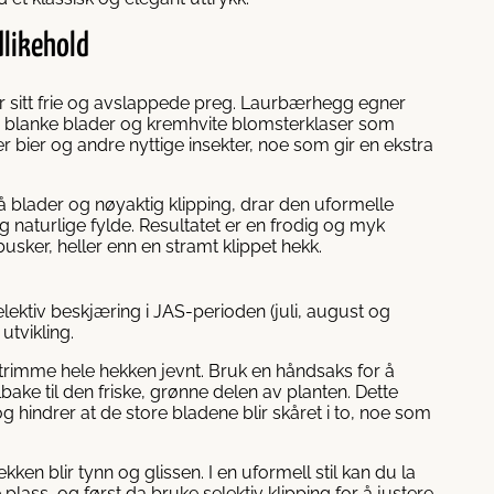
dlikehold
r sitt frie og avslappede preg. Laurbærhegg egner
re, blanke blader og kremhvite blomsterklaser som
 bier og andre nyttige insekter, noe som gir en ekstra
å blader og nøyaktig klipping, drar den uformelle
g naturlige fylde. Resultatet er en frodig og myk
usker, heller enn en stramt klippet hekk.
ektiv beskjæring i JAS-perioden (juli, august og
utvikling.
trimme hele hekken jevnt. Bruk en håndsaks for å
lbake til den friske, grønne delen av planten. Dette
g hindrer at de store bladene blir skåret i to, noe som
en blir tynn og glissen. I en uformell stil kan du la
 plass, og først da bruke selektiv klipping for å justere